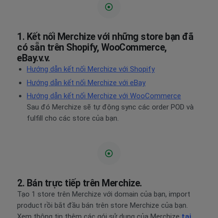
keep the shape
5. Button Up Shirt 3D
1. Kết nối Merchize với những store bạn đã
Material Type: Polyester, soft and stretchy fabric
có sẵn trên Shopify, WooCommerce,
gives you comfy all day long
eBay.v.v.
Hướng dẫn kết nối Merchize với Shopify
Feature: Profession 3D Print-rich in color, dye-
sublimation printing
Hướng dẫn kết nối Merchize với eBay
Washing Condition: Machine wash with similar
Hướng dẫn kết nối Merchize với WooCommerce
Sau đó Merchize sẽ tự động sync các order POD và
colors (under 40 ℃), hanging dry, slight ironing to
fulfill cho các store của bạn.
keep the shape
Size Chart: Từ S-5XL
6. Short 3D
Material Type: Polyester 210G/GSM; Soft and
stretchy fabric gives you comfy all day long
2. Bán trực tiếp trên Merchize.
Feature: Profession 3D Print-rich in color, dye-
Tạo 1 store trên Merchize với domain của bạn, import
sublimation printing
product rồi bắt đầu bán trên store Merchize của bạn.
Washing Condition: Machine wash with similar
Xem thông tin thêm các gói sử dụng của Merchize
tại