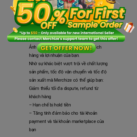
demand.
Những vấn đề này nếu gặp phải thì vừa
gây ảnh hưởng uy tín cho store của bạn,
vừa gây ra nhiều phiền toái trong quá
trình bán hàng.
Ảnh hưởng lớn đến trải nghiệm khách
hàng và lợi nhuận của bạn.
Nhờ sự khác biệt vượt trội về chất lượng
sản phẩm, tốc độ vận chuyển và tốc độ
sản xuất mà Merchize có thể giúp bạn:
Giảm thiểu tối đa dispute, refund từ
khách hàng
– Hạn chế bị hold tiền
– Tăng tính đảm bảo cho tài khoản
payment và tài khoản marketplace của
bạn