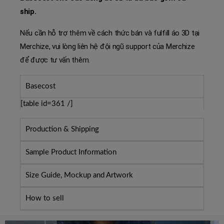
ship.
Nếu cần hỗ trợ thêm về cách thức bán và fulfill áo 3D tại
Merchize, vui lòng liên hệ đội ngũ support của Merchize
để được tư vấn thêm.
Basecost
[table id=361 /]
Production & Shipping
Manufacturer: Merchize, made in Vietnam
Sample Product Information
Processing Time:
6 – 7 business days
->
super fast
T-shirt 3D
2-6 business days ONLY
Size Guide, Mockup and Artwork
Standard US Shipping Time:
7 – 15 business days,
Material Type: Polyester 180G/GSM. Soft and
Tổng hợp file Template & Mockup áo 3D:
Download tại
How to sell
EMS Tracking
->
super fast 4-7 business days
comfortable. High-quality materials without ever
đây
ONLY, DHL ecom tracking
fading, cracking, peeling or flaking Vibrant colors that