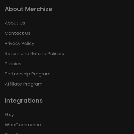
About Merchize
Hoodie và Zip Hoodie dùng chung 1 template
About Us
Cách gửi file thiết kế: Vì Merchize sẽ dựa vào file
template này để cắt theo các size khác nhau, nên file
Contact Us
artwork gửi về phải có hình ảnh, màu sắc tràn hết file
Privacy Policy
ảnh, và sau đó tắt layer guide đi. Ví dụ như trong ảnh
gif dưới đây: https://bymerchize.com/wp-
Return and Refund Policies
content/uploads/2019/11/3d.gif
Policies
Partnership Program
Affiliate Program
Integrations
Etsy
WooCommerce