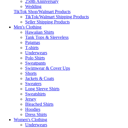
250th Anniversary
Wedding
TikTok Shop/Walmart Products
TikTok/Walmart Shipping Products
Seller Shipping Products
Men's Clothing
Hawaiian Shirts
Tank Tops & Sleeveless
Pajamas
T-shirts
Underwears
Polo Shirts
Sweatpants
Swimwear & Cover Ups
Shorts
Jackets & Coats
Sweaters
Long Sleeve Shirts
Sweatshirts
Jersey
Bleached Shirts
Hoodies
Dress Shirts
Women's Clothing
Underwears