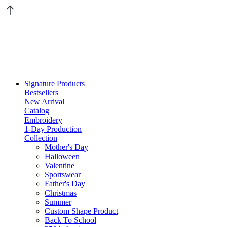
Signature Products
Bestsellers
New Arrival
Catalog
Embroidery
1-Day Production
Collection
Mother's Day
Halloween
Valentine
Sportswear
Father's Day
Christmas
Summer
Custom Shape Product
Back To School