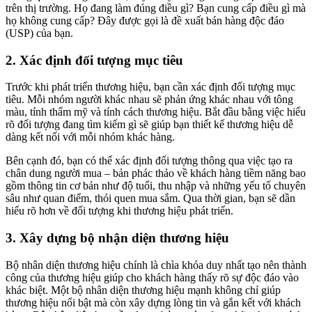
trên thị trường. Họ đang làm đúng điều gì? Bạn cung cấp điều gì mà
họ không cung cấp? Đây được gọi là đề xuất bán hàng độc đáo
(USP) của bạn.
2. Xác định đối tượng mục tiêu
Trước khi phát triển thương hiệu, bạn cần xác định đối tượng mục
tiêu. Mỗi nhóm người khác nhau sẽ phản ứng khác nhau với tông
màu, tính thẩm mỹ và tính cách thương hiệu. Bắt đầu bằng việc hiểu
rõ đối tượng đang tìm kiếm gì sẽ giúp bạn thiết kế thương hiệu dễ
dàng kết nối với mỗi nhóm khác hàng.
Bên cạnh đó, bạn có thể xác định đối tượng thông qua việc tạo ra
chân dung người mua – bản phác thảo về khách hàng tiềm năng bao
gồm thông tin cơ bản như độ tuổi, thu nhập và những yếu tố chuyên
sâu như quan điểm, thói quen mua sắm. Qua thời gian, bạn sẽ dần
hiểu rõ hơn về đối tượng khi thương hiệu phát triển.
3. Xây dựng bộ nhận diện thương hiệu
Bộ nhân diện thương hiệu chính là chìa khóa duy nhất tạo nên thành
công của thương hiệu giúp cho khách hàng thấy rõ sự độc đáo vào
khác biệt. Một bộ nhân diện thương hiệu mạnh không chỉ giúp
thương hiệu nổi bật mà còn xây dựng lòng tin và gắn kết với khách