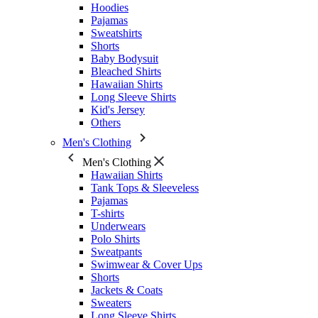
Hoodies
Pajamas
Sweatshirts
Shorts
Baby Bodysuit
Bleached Shirts
Hawaiian Shirts
Long Sleeve Shirts
Kid's Jersey
Others
Men's Clothing
Men's Clothing
Hawaiian Shirts
Tank Tops & Sleeveless
Pajamas
T-shirts
Underwears
Polo Shirts
Sweatpants
Swimwear & Cover Ups
Shorts
Jackets & Coats
Sweaters
Long Sleeve Shirts