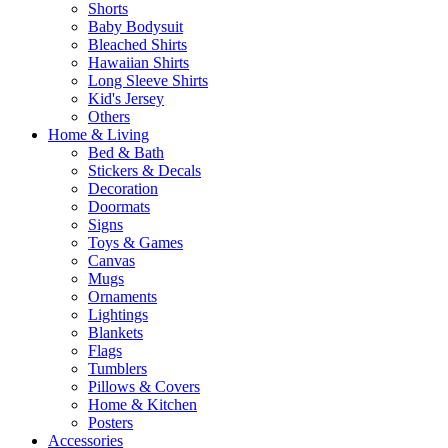
Shorts
Baby Bodysuit
Bleached Shirts
Hawaiian Shirts
Long Sleeve Shirts
Kid's Jersey
Others
Home & Living
Bed & Bath
Stickers & Decals
Decoration
Doormats
Signs
Toys & Games
Canvas
Mugs
Ornaments
Lightings
Blankets
Flags
Tumblers
Pillows & Covers
Home & Kitchen
Posters
Accessories