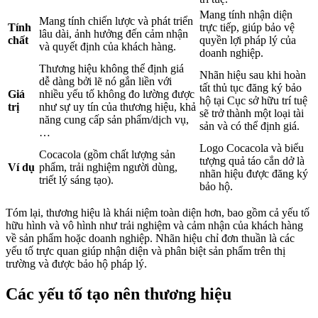
Mang tính nhận diện
Mang tính chiến lược và phát triển
Tính
trực tiếp, giúp bảo vệ
lâu dài, ảnh hưởng đến cảm nhận
chất
quyền lợi pháp lý của
và quyết định của khách hàng.
doanh nghiệp.
Thương hiệu không thể định giá
Nhãn hiệu sau khi hoàn
dễ dàng bởi lẽ nó gắn liền với
tất thủ tục đăng ký bảo
Giá
nhiều yếu tố không đo lường được
hộ tại Cục sở hữu trí tuệ
trị
như sự uy tín của thương hiệu, khả
sẽ trở thành một loại tài
năng cung cấp sản phẩm/dịch vụ,
sản và có thể định giá.
…
Logo Cocacola và biểu
Cocacola (gồm chất lượng sản
tượng quả táo cắn dở là
Ví dụ
phẩm, trải nghiệm người dùng,
nhãn hiệu được đăng ký
triết lý sáng tạo).
bảo hộ.
Tóm lại, thương hiệu là khái niệm toàn diện hơn, bao gồm cả yếu tố
hữu hình và vô hình như trải nghiệm và cảm nhận của khách hàng
về sản phẩm hoặc doanh nghiệp. Nhãn hiệu chỉ đơn thuần là các
yếu tố trực quan giúp nhận diện và phân biệt sản phẩm trên thị
trường và được bảo hộ pháp lý.
Các yếu tố tạo nên thương hiệu