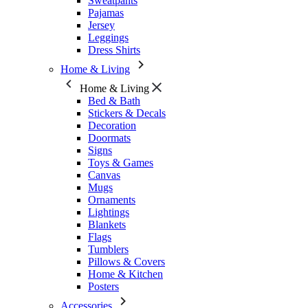
Sweatpants
Pajamas
Jersey
Leggings
Dress Shirts
Home & Living
Home & Living
Bed & Bath
Stickers & Decals
Decoration
Doormats
Signs
Toys & Games
Canvas
Mugs
Ornaments
Lightings
Blankets
Flags
Tumblers
Pillows & Covers
Home & Kitchen
Posters
Accessories