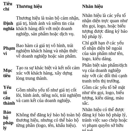
Tiêu
Thương hiệu
Nhãn hiệu
chí
Nhãn hiệu là các yếu tố
Thương hiệu là toàn bộ cảm nhận,
nhận diện trực quan như
Định
giá trị, hình ảnh và niềm tin của
tên gọi, logo, hoặc biểu
nghĩa
khách hàng đối với một doanh
tượng được đăng ký bảo
nghiệp, sản phẩm hoặc dịch vụ.
hộ pháp lý.
Chỉ giới hạn ở các yếu
Bao hàm cả giá trị vô hình, trải
Phạm
tố nhận diện bề ngoài
nghiệm khách hàng và nhận thức
vi
của sản phẩm như tên,
về doanh nghiệp hoặc sản phẩm.
logo, kiểu dáng.
Phân biệt sản phẩm/dịch
Tạo ra sự khác biệt và kết nối cảm
Mục
vụ của doanh nghiệp
xúc với khách hàng, xây dựng
tiêu
này với các đối thủ cạnh
lòng trung thành.
tranh trên thị trường.
Yếu
Gồm các yếu tố bề mặt
Gồm nhiều yếu tố như giá trị cốt
tố
như tên gọi, logo, biểu
lõi, hình ảnh, tiếng nói, trải nghiệm
cấu
tượng, kiểu dáng, màu
và cam kết của doanh nghiệp.
thành
sắc.
Nhãn hiệu có thể được
Bảo
Không thể đăng ký bảo hộ toàn bộ
đăng ký bảo hộ pháp lý,
hộ
thương hiệu, nhưng có thể bảo hộ
tránh việc sao chép hoặc
pháp
từng phần (logo, tên, khẩu hiệu).
vi phạm quyền sở hữu
lý
trí tuệ.