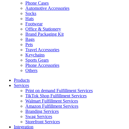
Phone Cases
Automotive Accessories
Socks
Hats
Footwear
Office & Stationery
Brand Packaging Kit
Bags
Pets
Travel Accessories
Keychains
Sports Gears
Phone Accessories
Others
Products
Services
Print on demand Fulfillment Services
TikTok Shop Fulfillment Services
Walmart Fulfillment Services
Amazon Fulfillment Services
Branding Services
Swag Services
Storefront Services
Integration