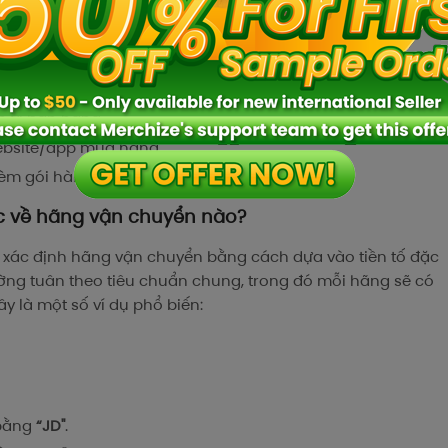
bán. Tracking number thường là dạng chữ số hoặc cả chữ
ị vận chuyển.
c bước dưới đây:
n vị bán hàng.
website/app mua hàng.
kèm gói hàng.
c về hãng vận chuyển nào?
 xác định hãng vận chuyển bằng cách dựa vào tiền tố đặc
ng tuân theo tiêu chuẩn chung, trong đó mỗi hãng sẽ có
ây là một số ví dụ phổ biến:
 bằng
“JD"
.