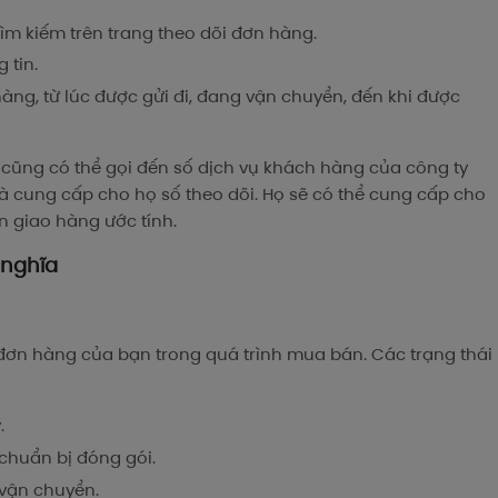
m kiếm trên trang theo dõi đơn hàng.
 tin.
hàng, từ lúc được gửi đi, đang vận chuyển, đến khi được
 cũng có thể gọi đến số dịch vụ khách hàng của công ty
 cung cấp cho họ số theo dõi. Họ sẽ có thể cung cấp cho
an giao hàng ước tính.
 nghĩa
 đơn hàng của bạn trong quá trình mua bán. Các trạng thái
.
chuẩn bị đóng gói.
vận chuyển.