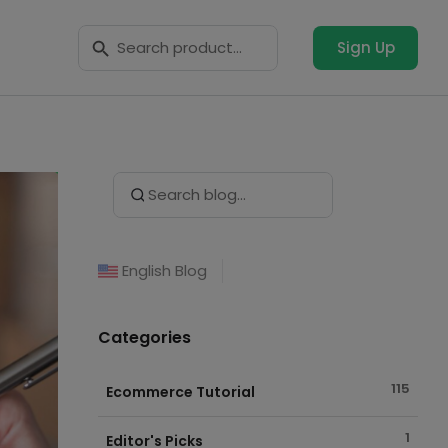
Search Button
Search
for:
Sign Up
Search Button
Search
for:
English Blog
Categories
115
Ecommerce Tutorial
1
Editor's Picks