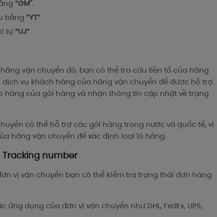
bằng
“GM"
.
ầu bằng
“YT”
í tự
“UJ”
hãng vận chuyển đó, bạn có thể tra cứu tiền tố của hãng
n dịch vụ khách hàng của hãng vận chuyển để được hỗ trợ.
ao hàng của gói hàng và nhận thông tin cập nhật về trạng
huyển có thể hỗ trợ các gói hàng trong nước và quốc tế, vì
của hãng vận chuyển để xác định loại lô hàng.
a Tracking number
ơn vị vận chuyển bạn có thể kiểm tra trạng thái đơn hàng
ặc ứng dụng của đơn vị vận chuyển như DHL, FedEx, UPS,