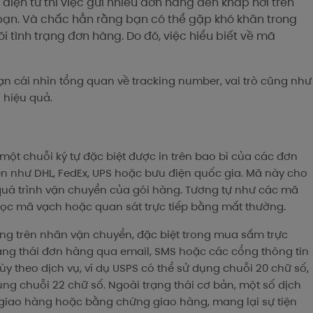
iện tử thì việc gửi nhiều đơn hàng đến khắp nơi trên
i bạn. Và chắc hẳn rằng bạn có thể gặp khó khăn trong
i tình trạng đơn hàng. Do đó, việc hiểu biết về mã
ạn cái nhìn tổng quan về tracking number, vai trò cũng như
 hiệu quả.
một chuỗi ký tự đặc biệt được in trên bao bì của các đơn
n như DHL, FedEx, UPS hoặc bưu điện quốc gia. Mã này cho
quá trình vận chuyển của gói hàng. Tương tự như các mã
đọc mã vạch hoặc quan sát trực tiếp bằng mắt thường.
ọng trên nhãn vận chuyển, đặc biệt trong mua sắm trực
ạng thái đơn hàng qua email, SMS hoặc các cổng thông tin
tùy theo dịch vụ, ví dụ USPS có thể sử dụng chuỗi 20 chữ số,
ng chuỗi 22 chữ số. Ngoài trạng thái cơ bản, một số dịch
giao hàng hoặc bằng chứng giao hàng, mang lại sự tiện