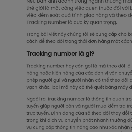
Nếu bạn kinh doanh trong ngành thương mại đ
thế giới là một công việc quen thuộc đối vớ
việc kiểm soát quá trình giao hàng và theo dõ
Tracking Number là cực kỳ quan trọng.
Trong bài viết này chúng tôi sẽ cung cấp cho b
cách để theo dõi trạng thái đơn hàng một cách
Tracking number là gì?
Tracking number hay còn gọi là mã theo dõi là 
hàng hoặc kiện hàng của các đơn vị vận chuyể
phép người gửi và người nhận có thể theo dõi 
vạch khác, loại mã này có thể quét bằng máy 
Ngoài ra, tracking number là thông tin quan tr
tuyến giúp người bán và người mua kiểm tra tr
trực tuyến. Định dạng của số theo dõi thay đổi 
trong khi dịch vụ chuyển phát nhanh thường dù
vụ cung cấp thông tin nâng cao như xác nhận 