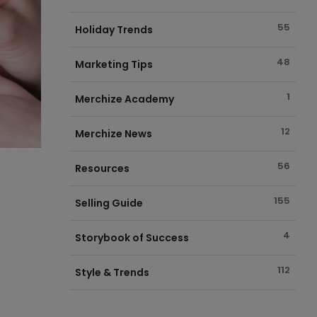
55
Holiday Trends
48
Marketing Tips
1
Merchize Academy
12
Merchize News
56
Resources
155
Selling Guide
4
Storybook of Success
112
Style & Trends