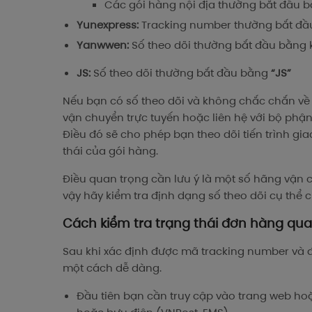
Các gói hàng nội địa thường bắt đầu 
Yunexpress:
Tracking number thường bắt đ
Yanwwen:
Số theo dõi thường bắt đầu bằng k
JS:
Số theo dõi thường bắt đầu bằng
“JS”
Nếu bạn có số theo dõi và không chắc chắn về 
vận chuyển trực tuyến hoặc liên hệ với bộ phậ
Điều đó sẽ cho phép bạn theo dõi tiến trình gi
thái của gói hàng.
Điều quan trọng cần lưu ý là một số hãng vận c
vậy hãy kiểm tra định dạng số theo dõi cụ thể 
Cách kiểm tra trạng thái đơn hàng qu
Sau khi xác định được mã tracking number và đ
một cách dễ dàng.
Đầu tiên bạn cần truy cập vào trang web ho