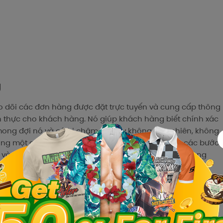
g
eo dõi các đơn hàng được đặt trực tuyến và cung cấp thông
an thực cho khách hàng. Nó giúp khách hàng biết chính xác
ong đợi nó và có bị chậm trễ hay không. Tuy nhiên, không
 hàng một cách hiệu quả nên chúng tôi hướng dẫn các bước
 và các trạng thái cụ thể để kiểm tra đơn hàng dễ dàng
er của một đơn hàng?
cấp bởi đơn vị vận chuyển hoặc người bán cho phép bạn
này thường được gửi qua email, SMS, hoặc hiển thị trên hệ