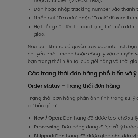
hoặc bưu điện (VNPost, EMS).
Dán hoặc nhập tracking number vào thanh tì
Nhấn nút “Tra cứu" hoặc “Track" để xem thông
Hệ thống sẽ hiển thị các trạng thái của đơn 
giao.
Nếu bạn không có quyền truy cập internet, bạn
chuyển phát nhanh hoặc công ty vận chuyển và
bạn trạng thái hiện tại của gói hàng và thời gi
Các trạng thái đơn hàng phổ biến và ý
Order status – Trạng thái đơn hàng
Trạng thái đơn hàng phản ánh tình trạng sử lý
cơ bản gồm:
New / Open:
Đơn hàng đã được tạo, chờ xử lý
Processing:
Đơn hàng đang được xử lý hoặc 
Shipped:
Đơn hàng đã được giao cho đơn vị 