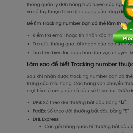
thống quản lý đơn hàng trực tuyến của người 
và số tùy thuộc theo định dạng của từng đơn v
Để tìm Tracking number bạn có thể làm theo cá
Kiểm tra email hoặc tin nhắn xác nhận từ đơ
Tra cứu thông qua tài khoản của bạn trên 
Tìm trên biên lai hoặc hóa đơn vận chuyển 
Làm sao để biết Tracking number thuộ
Sau khi nhận được tracking number bạn có thể
trưng của mỗi hãng. Các hãng vận chuyển thườ
một tiền tố riêng nằm ở đầu số theo dõi. Dưới đ
UPS
: Số theo dõi thường bắt đầu bằng
“1Z"
.
FedEx
: Số theo dõi thường bắt đầu bằng
“9"
.
DHL Express
:
Các gói hàng quốc tế thường bắt đầu