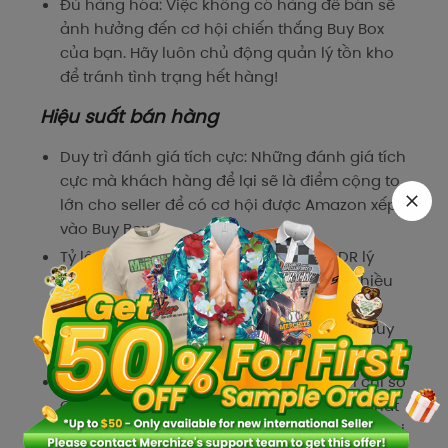
Đủ hàng hóa: Việc không có hàng để bán sẽ
ảnh hưởng đến cơ hội chiến thắng Buy Box
của bạn. Hãy luôn chủ động quản lý tồn kho
để tránh tình trạng hết hàng!
Hiệu suất bán hàng
Duy trì đánh giá tích cực: Những đánh giá tích
cực mà khách hàng để lại sẽ là điểm cộng to
lớn cho seller để có cơ hội được Amazon xếp
vào Buy Box.
Tỷ lệ lỗi đơn hàng (ODR) thấp: Tỷ lệ ODR lý
tưởng là dưới 1%. ODR cao cho thấy có nhiều
vấn đề trong quá trình chủ shop thực hiện
đơn hàng và làm giảm khả năng lọt vào Buy
Box của bạn.
Tỷ lệ đơn hàng chính xác (POP): Trái với chỉ số
ODR, seller nên nhắm tới chỉ số POP cao nhất
có thể. Chỉ số POP biểu thị việc seller chuẩn bị