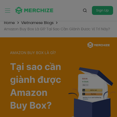
Sign Up
Home
Vietnamese Blogs
Amazon Buy Box Là Gì? Tại Sao Cần Giành Được Vị Trí Này?