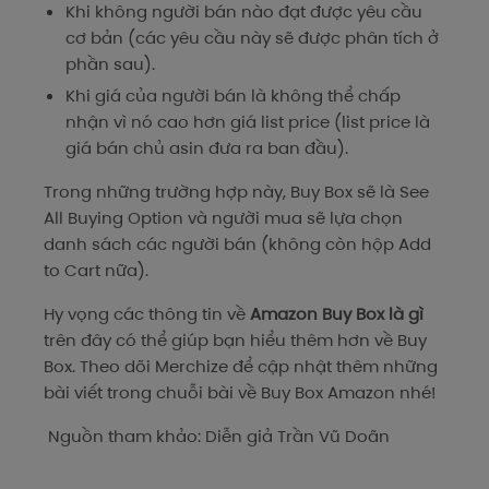
Khi không người bán nào đạt được yêu cầu
cơ bản (các yêu cầu này sẽ được phân tích ở
phần sau).
Khi giá của người bán là không thể chấp
nhận vì nó cao hơn giá list price (list price là
giá bán chủ asin đưa ra ban đầu).
Trong những trường hợp này, Buy Box sẽ là See
All Buying Option và người mua sẽ lựa chọn
danh sách các người bán (không còn hộp Add
to Cart nữa).
Hy vọng các thông tin về
Amazon Buy Box là gì
trên đây có thể giúp bạn hiểu thêm hơn về Buy
Box. Theo dõi Merchize để cập nhật thêm những
bài viết trong chuỗi bài về Buy Box Amazon nhé!
Nguồn tham khảo: Diễn giả Trần Vũ Doãn