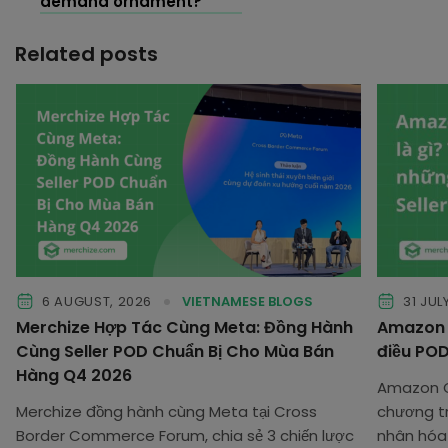
demand ornament?
Related posts
6 AUGUST, 2026
VIETNAMESE BLOGS
31 JUL
Merchize Hợp Tác Cùng Meta: Đồng Hành
Amazon C
Cùng Seller POD Chuẩn Bị Cho Mùa Bán
điều POD
Hàng Q4 2026
Amazon C
Merchize đồng hành cùng Meta tại Cross
chương tr
Border Commerce Forum, chia sẻ 3 chiến lược
nhân hóa