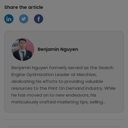
Share the article
Benjamin Nguyen
Benjamin Nguyen formerly served as the Search
Engine Optimization Leader at Merchize,
dedicating his efforts to providing valuable
resources to the Print On Demand industry. While
he has moved on to new endeavors, his
meticulously crafted marketing tips, selling
guides, and e-commerce tutorials continue to
be preserved here as a valuable knowledge base
for our readers.
Search Button