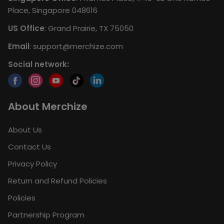
Place, Singapore 048616
US Office
: Grand Prairie, TX 75050
Email
:
support@merchize.com
Social network:
About Merchize
About Us
Contact Us
Privacy Policy
Return and Refund Policies
Policies
Partnership Program