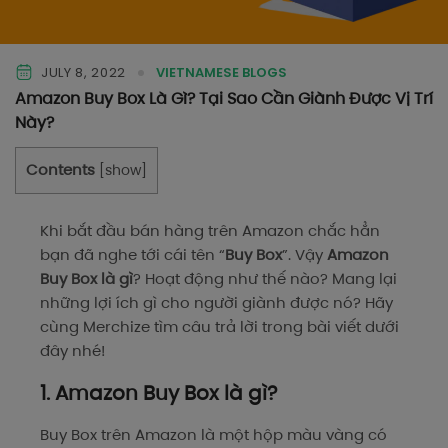
JULY 8, 2022
VIETNAMESE BLOGS
Amazon Buy Box Là Gì? Tại Sao Cần Giành Được Vị Trí
Này?
Contents
[
show
]
Khi bắt đầu bán hàng trên Amazon chắc hẳn
bạn đã nghe tới cái tên “
Buy Box
”. Vậy
Amazon
Buy Box là gì
? Hoạt động như thế nào? Mang lại
những lợi ích gì cho người giành được nó? Hãy
cùng Merchize tìm câu trả lời trong bài viết dưới
đây nhé!
1. Amazon Buy Box là gì?
Buy Box trên Amazon là một hộp màu vàng có