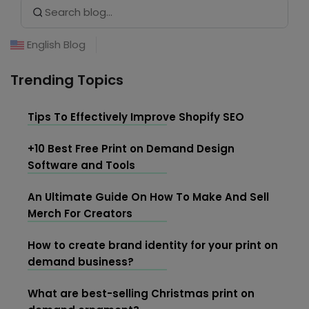
Search
for:
English Blog
Trending Topics
Tips To Effectively Improve Shopify SEO
+10 Best Free Print on Demand Design
Software and Tools
An Ultimate Guide On How To Make And Sell
Merch For Creators
How to create brand identity for your print on
demand business?
What are best-selling Christmas print on