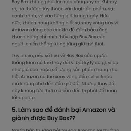
Buy Box không phải lúc nào cũng xảy ra. Khi xảy
ra, nó thường tùy thuộc vào loại sản phẩm, sự
cạnh tranh, và vào từng giờ trong ngày. Hơn
nữa, khách hàng không biết sự xoay vòng này vì
Amazon dùng các cookie để đảm bảo rằng
khách hàng chỉ nhìn thấy hộp Buy Box của
người chiến thắng trong từng giờ mà thôi.
Tuy nhiên, nếu số liệu về Buy Box của người
thắng luôn có thể thay đổi vì bất kỳ lý do gì, ví dụ
như giá cao hoặc số lượng sản phẩm trong kho
hết, Amazon có thể xoay vòng đến seller khác
mà không chờ đến đến giờ đổi. Những thay đổi
này không tức thời mà cần đến 15 phút để hoàn
tất update.
5. Làm sao để đánh bại Amazon và
giành được Buy Box??
Người bán thường hỏi tại sao Amazon lại thường