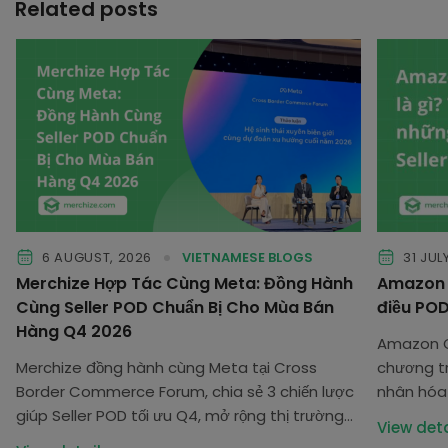
Related posts
6 AUGUST, 2026
VIETNAMESE BLOGS
31 JUL
Merchize Hợp Tác Cùng Meta: Đồng Hành
Amazon C
Cùng Seller POD Chuẩn Bị Cho Mùa Bán
điều POD
Hàng Q4 2026
Amazon C
Merchize đồng hành cùng Meta tại Cross
chương tr
Border Commerce Forum, chia sẻ 3 chiến lược
nhân hóa
giúp Seller POD tối ưu Q4, mở rộng thị trường
Seller cần
View deta
và tăng trưởng bền vững.