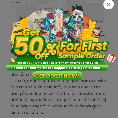
Các kênh để thực hiện chiến dịch
Remarketing
Bạn có thể
thử các chiến dịch Remarketing cho
cả Google Ads và Facebook Ads để kích thích
nhu cầu của KH lại.
Qua đó, những người đã từng ghé thăm website
của bạn sẽ luôn nhìn thấy của bạn cho dù họ
đang ở đâu trên Internet.
Cho họ xem chính xác
những gì họ muốn mua, người mua cảm thấy bị
thúc đẩy quay trở lại website và hoàn tất giao
dịch mua của họ.