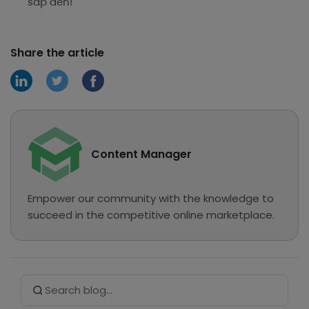
sắp đến!
Share the article
Content Manager
Empower our community with the knowledge to
succeed in the competitive online marketplace.
Search Button
Search
for: