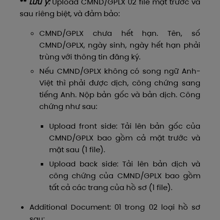
**
Lưu ý:
Upload CMND/GPLX 02 file mặt trước và
sau riêng biệt, và đảm bảo:
CMND/GPLX chưa hết hạn. Tên, số
CMND/GPLX, ngày sinh, ngày hết hạn phải
trùng với thông tin đăng ký.
Nếu CMND/GPLX không có song ngữ Anh-
Việt thì phải được dịch, công chứng sang
tiếng Anh. Nộp bản gốc và bản dịch. Công
chứng như sau:
Upload front side: Tải lên bản gốc của
CMND/GPLX bao gồm cả mặt trước và
mặt sau (1 file).
Upload back side: Tải lên bản dịch và
công chứng của CMND/GPLX bao gồm
tất cả các trang của hồ sơ (1 file).
Additional Document: 01 trong 02 loại hồ sơ
sau: