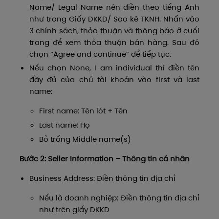
Name/ Legal Name nên điền theo tiếng Anh
như trong Giấy DKKD/ Sao kê TKNH. Nhấn vào
3 chính sách, thỏa thuận và thông báo ở cuối
trang để xem thỏa thuận bán hàng. Sau đó
chọn “Agree and continue” để tiếp tục.
Nếu chọn None, I am individual thì điền tên
đầy đủ của chủ tài khoản vào first và last
name:
First name: Tên lót + Tên
Last name: Họ
Bỏ trống Middle name(s)
Bước 2: Seller Information – Thông tin cá nhân
Business Address: Điền thông tin địa chỉ
Nếu là doanh nghiệp: Điền thông tin địa chỉ
như trên giấy DKKD