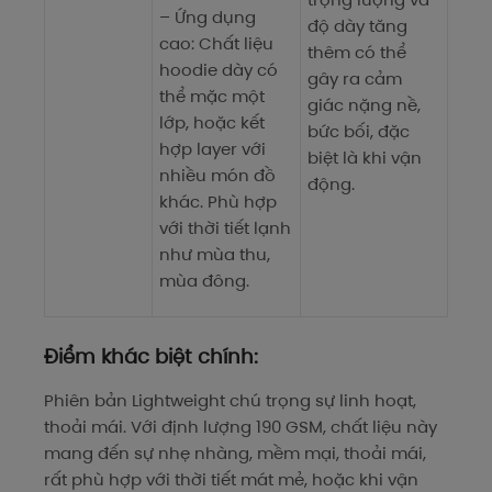
– Ứng dụng
độ dày tăng
cao: Chất liệu
thêm có thể
hoodie dày có
gây ra cảm
thể mặc một
giác nặng nề,
lớp, hoặc kết
bức bối, đặc
hợp layer với
biệt là khi vận
nhiều món đồ
động.
khác. Phù hợp
với thời tiết lạnh
như mùa thu,
mùa đông.
Điểm khác biệt chính:
Phiên bản Lightweight chú trọng sự linh hoạt,
thoải mái. Với định lượng 190 GSM, chất liệu này
mang đến sự nhẹ nhàng, mềm mại, thoải mái,
rất phù hợp với thời tiết mát mẻ, hoặc khi vận