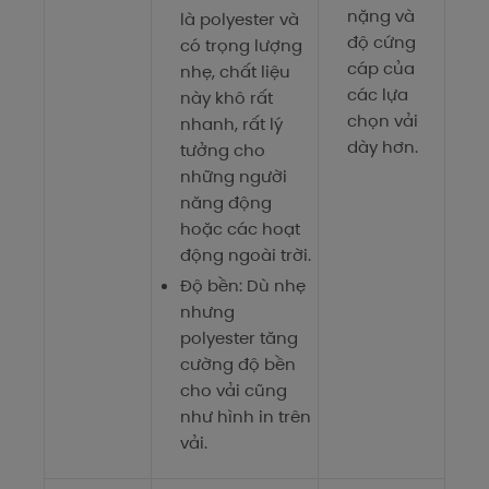
nặng và
là polyester và
độ cứng
có trọng lượng
cáp của
nhẹ, chất liệu
các lựa
này khô rất
chọn vải
nhanh, rất lý
dày hơn.
tưởng cho
những người
năng động
hoặc các hoạt
động ngoài trời.
Độ bền: Dù nhẹ
nhưng
polyester tăng
cường độ bền
cho vải cũng
như hình in trên
vải.