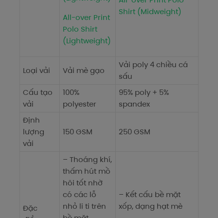
Shirt (Midweight)
All-over Print
Polo Shirt
(Lightweight)
Vải poly 4 chiều cá
Loại vải
Vải mè gạo
sấu
Cấu tạo
100%
95% poly + 5%
vải
polyester
spandex
Định
lượng
150 GSM
250 GSM
vải
– Thoáng khí,
thấm hút mồ
hôi tốt nhờ
có các lỗ
– Kết cấu bề mặt
nhỏ li ti trên
xốp, dạng hạt mè
Đặc
bề mặt