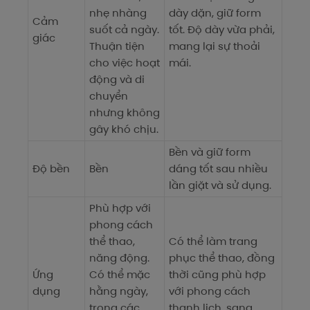
nhẹ nhàng
dày dặn, giữ form
Cảm
suốt cả ngày.
tốt. Độ dày vừa phải,
giác
Thuận tiện
mang lại sự thoải
cho việc hoạt
mái.
động và di
chuyển
nhưng không
gây khó chịu.
Bền và giữ form
Độ bền
Bền
dáng tốt sau nhiều
lần giặt và sử dụng.
Phù hợp với
phong cách
thể thao,
Có thể làm trang
năng động.
phục thể thao, đồng
Ứng
Có thể mặc
thời cũng phù hợp
dụng
hằng ngày,
với phong cách
trong các
thanh lịch, sang