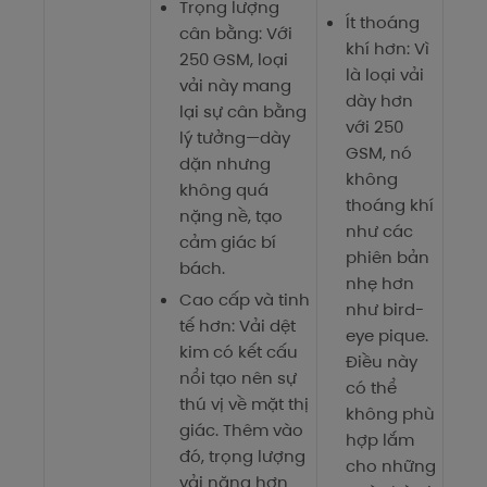
Trọng lượng
Ít thoáng
cân bằng: Với
khí hơn: Vì
250 GSM, loại
là loại vải
vải này mang
dày hơn
lại sự cân bằng
với 250
lý tưởng—dày
GSM, nó
dặn nhưng
không
không quá
thoáng khí
nặng nề, tạo
như các
cảm giác bí
phiên bản
bách.
nhẹ hơn
Cao cấp và tinh
như bird-
tế hơn: Vải dệt
eye pique.
kim có kết cấu
Điều này
nổi tạo nên sự
có thể
thú vị về mặt thị
không phù
giác. Thêm vào
hợp lắm
đó, trọng lượng
cho những
vải nặng hơn