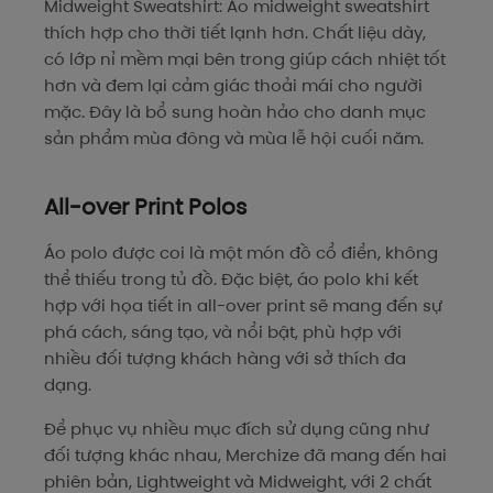
Midweight Sweatshirt: Áo midweight sweatshirt
thích hợp cho thời tiết lạnh hơn. Chất liệu dày,
có lớp nỉ mềm mại bên trong giúp cách nhiệt tốt
hơn và đem lại cảm giác thoải mái cho người
mặc. Đây là bổ sung hoàn hảo cho danh mục
sản phẩm mùa đông và mùa lễ hội cuối năm.
All-over Print Polos
Áo polo được coi là một món đồ cổ điển, không
thể thiếu trong tủ đồ. Đặc biệt, áo polo khi kết
hợp với họa tiết in all-over print sẽ mang đến sự
phá cách, sáng tạo, và nổi bật, phù hợp với
nhiều đối tượng khách hàng với sở thích đa
dạng.
Để phục vụ nhiều mục đích sử dụng cũng như
đối tượng khác nhau, Merchize đã mang đến hai
phiên bản, Lightweight và Midweight, với 2 chất