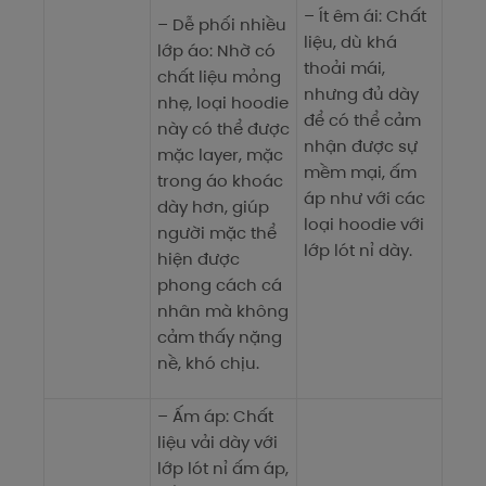
– Ít êm ái: Chất
– Dễ phối nhiều
liệu, dù khá
lớp áo: Nhờ có
thoải mái,
chất liệu mỏng
nhưng đủ dày
nhẹ, loại hoodie
để có thể cảm
này có thể được
nhận được sự
mặc layer, mặc
mềm mại, ấm
trong áo khoác
áp như với các
dày hơn, giúp
loại hoodie với
người mặc thể
lớp lót nỉ dày.
hiện được
phong cách cá
nhân mà không
cảm thấy nặng
nề, khó chịu.
– Ấm áp: Chất
liệu vải dày với
lớp lót nỉ ấm áp,