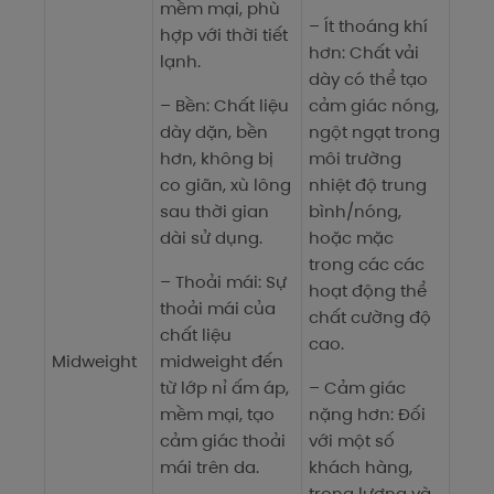
mềm mại, phù
– Ít thoáng khí
hợp với thời tiết
hơn: Chất vải
lạnh.
dày có thể tạo
– Bền: Chất liệu
cảm giác nóng,
dày dặn, bền
ngột ngạt trong
hơn, không bị
môi trường
co giãn, xù lông
nhiệt độ trung
sau thời gian
bình/nóng,
dài sử dụng.
hoặc mặc
trong các các
– Thoải mái: Sự
hoạt động thể
thoải mái của
chất cường độ
chất liệu
cao.
Midweight
midweight đến
từ lớp nỉ ấm áp,
– Cảm giác
mềm mại, tạo
nặng hơn: Đối
cảm giác thoải
với một số
mái trên da.
khách hàng,
trọng lượng và