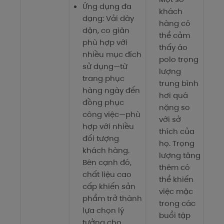
Ứng dụng đa
khách
dạng: Vải dày
hàng có
dặn, co giãn
thể cảm
phù hợp với
thấy áo
nhiều mục đích
polo trọng
sử dụng—từ
lượng
trang phục
trung bình
hàng ngày đến
hơi quá
đồng phục
nặng so
công việc—phù
với sở
hợp với nhiều
thích của
đối tượng
họ. Trọng
khách hàng.
lượng tăng
Bên cạnh đó,
thêm có
chất liệu cao
thể khiến
cấp khiến sản
việc mặc
phẩm trở thành
trong các
lựa chọn lý
buổi tập
tưởng cho