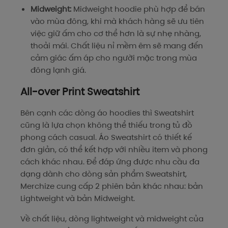
Midweight:
Midweight hoodie phù hợp để bán
vào mùa đông, khi mà khách hàng sẽ ưu tiên
việc giữ ấm cho cơ thể hơn là sự nhẹ nhàng,
thoải mái. Chất liệu nỉ mềm êm sẽ mang đến
cảm giác ấm áp cho người mặc trong mùa
đông lạnh giá.
All-over Print Sweatshirt
Bên cạnh các dòng áo hoodies thì Sweatshirt
cũng là lựa chọn không thể thiếu trong tủ đồ
phong cách casual. Áo Sweatshirt có thiết kế
đơn giản, có thể kết hợp với nhiều item và phong
cách khác nhau. Để đáp ứng được nhu cầu đa
dạng dành cho dòng sản phẩm Sweatshirt,
Merchize cung cấp 2 phiên bản khác nhau: bản
Lightweight và bản Midweight.
Về chất liệu, dòng lightweight và midweight của