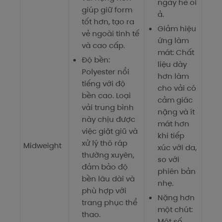
ngày hè oi
giúp giữ form
ả.
tốt hơn, tạo ra
Giảm hiệu
vẻ ngoài tinh tế
ứng làm
và cao cấp.
mát: Chất
Độ bền:
liệu dày
Polyester nổi
hơn làm
tiếng với độ
cho vải có
bền cao. Loại
cảm giác
vải trung bình
nặng và ít
này chịu được
mát hơn
việc giặt giũ và
khi tiếp
xử lý thô ráp
Midweight
xúc với da,
thường xuyên,
so với
đảm bảo độ
phiên bản
bền lâu dài và
nhẹ.
phù hợp với
Nặng hơn
trang phục thể
một chút:
thao.
Một số