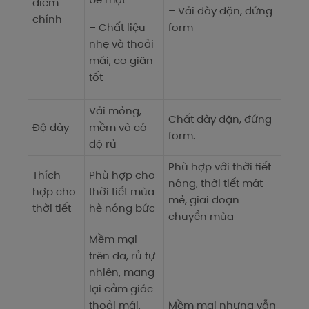
điểm
– Vải dày dặn, đứng
chính
– Chất liệu
form
nhẹ và thoải
mái, co giãn
tốt
Vải mỏng,
Chất dày dặn, đứng
Độ dày
mềm và có
form.
độ rủ
Phù hợp với thời tiết
Thích
Phù hợp cho
nóng, thời tiết mát
hợp cho
thời tiết mùa
mẻ, giai đoạn
thời tiết
hè nóng bức
chuyển mùa
Mềm mại
trên da, rủ tự
nhiên, mang
lại cảm giác
thoải mái,
Mềm mại nhưng vẫn