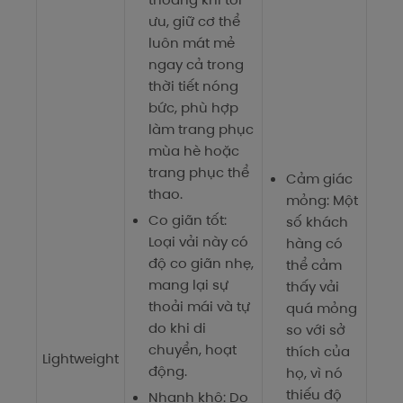
ưu, giữ cơ thể
luôn mát mẻ
ngay cả trong
thời tiết nóng
bức, phù hợp
làm trang phục
mùa hè hoặc
trang phục thể
Cảm giác
thao.
mỏng: Một
Co giãn tốt:
số khách
Loại vải này có
hàng có
độ co giãn nhẹ,
thể cảm
mang lại sự
thấy vải
thoải mái và tự
quá mỏng
do khi di
so với sở
chuyển, hoạt
thích của
Lightweight
động.
họ, vì nó
thiếu độ
Nhanh khô: Do