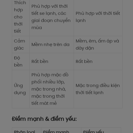
Thích
Phù hợp với thời
hợp
tiết se lạnh, các
Phù hợp với thời tiết
cho
giai đoạn chuyển
lạnh
thời
mùa
tiết
Cảm
Mềm, êm, ấm áp và
Mềm nhẹ trên da
giác
dày dặn
Độ
Rất bền
Rất bền
bền
Phù hợp mặc đồ
phối nhiều lớp,
Ứng
Mặc trong điều kiện
mặc trong nhà,
dụng
thời tiết lạnh
mặc trong thời
tiết mát mẻ
Điểm mạnh & điểm yếu:
Phân loại
Điểm mạnh
Điểm yếu