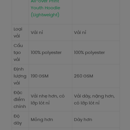
All-over Print
Youth Hoodie
(Lightweight)
Loại
Vải nỉ
Vải nỉ
vải
Cấu
tạo
100% polyester
100% polyester
vải
Định
lượng
190 GSM
260 GSM
vải
Đặc
Vải nhẹ hơn, có
Vải dày, nặng hơn,
điểm
lớp lót nỉ
có lớp lót nỉ
chính
Độ
Mỏng hơn
Dày hơn
dày