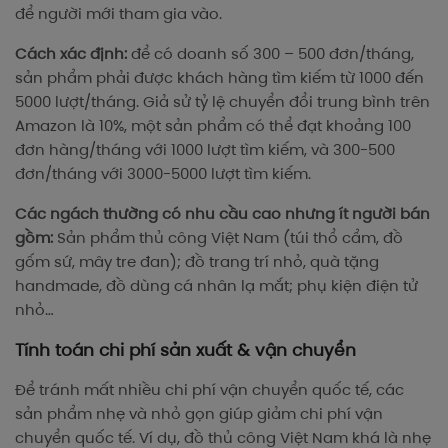
để người mới tham gia vào.
Cách xác định:
để có doanh số 300 – 500 đơn/tháng,
sản phẩm phải được khách hàng tìm kiếm từ 1000 đến
5000 lượt/tháng. Giả sử tỷ lệ chuyển đổi trung bình trên
Amazon là 10%, một sản phẩm có thể đạt khoảng 100
đơn hàng/tháng với 1000 lượt tìm kiếm, và 300-500
đơn/tháng với 3000-5000 lượt tìm kiếm.
Các ngách thường có nhu cầu cao nhưng ít người bán
gồm:
Sản phẩm thủ công Việt Nam (túi thổ cẩm, đồ
gốm sứ, mây tre đan); đồ trang trí nhỏ, quà tặng
handmade, đồ dùng cá nhân lạ mắt; phụ kiện điện tử
nhỏ…
Tính toán chi phí sản xuất & vận chuyển
Để tránh mất nhiều chi phí vận chuyển quốc tế, các
sản phẩm nhẹ và nhỏ gọn giúp giảm chi phí vận
chuyển quốc tế. Ví dụ, đồ thủ công Việt Nam khá là nhẹ