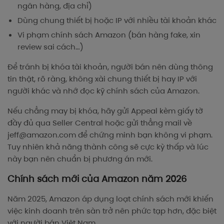
ngân hàng, địa chỉ)
Dùng chung thiết bị hoặc IP với nhiều tài khoản khác
Vi phạm chính sách Amazon (bán hàng fake, xin
review sai cách…)
Để tránh bị khóa tài khoản, người bán nên dùng thông
tin thật, rõ ràng, không xài chung thiết bị hay IP với
người khác và nhớ đọc kỹ chính sách của Amazon.
Nếu chẳng may bị khóa, hãy gửi Appeal kèm giấy tờ
đầy đủ qua Seller Central hoặc gửi thẳng mail về
jeff@amazon.com
để chứng minh bạn không vi phạm.
Tuy nhiên khả năng thành công sẽ cực kỳ thấp và lúc
này bạn nên chuẩn bị phương án mới.
Chính sách mới của Amazon năm 2026
Năm 2025, Amazon áp dụng loạt chính sách mới khiến
việc kinh doanh trên sàn trở nên phức tạp hơn, đặc biệt
với người bán Việt Nam.