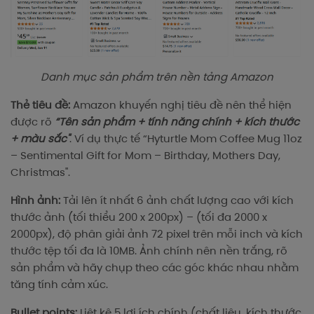
Danh mục sản phẩm trên nền tảng Amazon
Thẻ tiêu đề:
Amazon khuyến nghị tiêu đề nên thể hiện
được rõ
“Tên sản phẩm + tính năng chính + kích thước
+ màu sắc"
. Ví dụ thực tế “Hyturtle Mom Coffee Mug 11oz
– Sentimental Gift for Mom – Birthday, Mothers Day,
Christmas".
Hình ảnh:
Tải lên ít nhất 6 ảnh chất lượng cao với kích
thước ảnh (tối thiểu 200 x 200px) – (tối đa 2000 x
2000px), độ phân giải ảnh 72 pixel trên mỗi inch và kích
thước tệp tối đa là 10MB. Ảnh chính nên nền trắng, rõ
sản phẩm và hãy chụp theo các góc khác nhau nhằm
tăng tính cảm xúc.
Bullet points:
Liệt kê 5 lợi ích chính (chất liệu, kích thước,