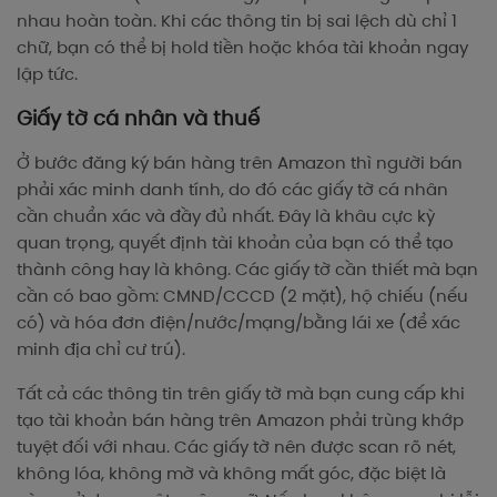
nhau hoàn toàn. Khi các thông tin bị sai lệch dù chỉ 1
chữ, bạn có thể bị hold tiền hoặc khóa tài khoản ngay
lập tức.
Giấy tờ cá nhân và thuế
Ở bước đăng ký bán hàng trên Amazon thì người bán
phải xác minh danh tính, do đó các giấy tờ cá nhân
cần chuẩn xác và đầy đủ nhất. Đây là khâu cực kỳ
quan trọng, quyết định tài khoản của bạn có thể tạo
thành công hay là không. Các giấy tờ cần thiết mà bạn
cần có bao gồm: CMND/CCCD (2 mặt), hộ chiếu (nếu
có) và hóa đơn điện/nước/mạng/bằng lái xe (để xác
minh địa chỉ cư trú).
Tất cả các thông tin trên giấy tờ mà bạn cung cấp khi
tạo tài khoản bán hàng trên Amazon phải trùng khớp
tuyệt đối với nhau. Các giấy tờ nên được scan rõ nét,
không lóa, không mờ và không mất góc, đặc biệt là