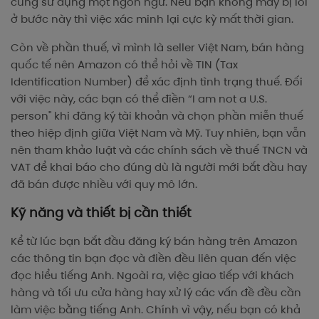
cùng sử dụng một ngôn ngữ. Nếu bạn không may bị lỗi
ở bước này thì việc xác minh lại cực kỳ mất thời gian.
Còn về phần thuế, vì mình là seller Việt Nam, bán hàng
quốc tế nên Amazon có thể hỏi về TIN (Tax
Identification Number) để xác định tình trạng thuế. Đối
với việc này, các bạn có thể điền “I am not a U.S.
person" khi đăng ký tài khoản và chọn phần miễn thuế
theo hiệp định giữa Việt Nam và Mỹ. Tuy nhiên, bạn vẫn
nên tham khảo luật và các chính sách về thuế TNCN và
VAT để khai báo cho đúng dù là người mới bắt đầu hay
đã bán được nhiều với quy mô lớn.
Kỹ năng và thiết bị cần thiết
Kể từ lúc bạn bắt đầu đăng ký bán hàng trên Amazon
các thông tin bạn đọc và điền đều liên quan đến việc
đọc hiểu tiếng Anh. Ngoài ra, việc giao tiếp với khách
hàng và tối ưu cửa hàng hay xử lý các vấn đề đều cần
làm việc bằng tiếng Anh. Chính vì vậy, nếu bạn có khả