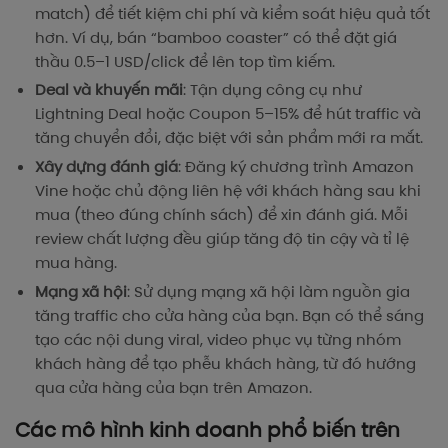
match) để tiết kiệm chi phí và kiểm soát hiệu quả tốt
hơn. Ví dụ, bán “bamboo coaster” có thể đặt giá
thầu 0.5–1 USD/click để lên top tìm kiếm.
Deal và khuyến mãi
: Tận dụng công cụ như
Lightning Deal hoặc Coupon 5–15% để hút traffic và
tăng chuyển đổi, đặc biệt với sản phẩm mới ra mắt.
Xây dựng đánh giá
: Đăng ký chương trình Amazon
Vine hoặc chủ động liên hệ với khách hàng sau khi
mua (theo đúng chính sách) để xin đánh giá. Mỗi
review chất lượng đều giúp tăng độ tin cậy và tỉ lệ
mua hàng.
Mạng xã hội
: Sử dụng mạng xã hội làm nguồn gia
tăng traffic cho cửa hàng của bạn. Bạn có thể sáng
tạo các nội dung viral, video phục vụ từng nhóm
khách hàng để tạo phễu khách hàng, từ đó hướng
qua cửa hàng của bạn trên Amazon.
Các mô hình kinh doanh phổ biến trên