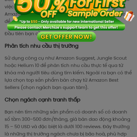
việc bạn đã tạo thành công tài khoản bán hàng trên
Amazon. Vậy ở bước này bạn cần thực hiện như nào
để có thể “win" ở một nền tảng khá là cạnh tranh?
Đầu tiên bạn cần:
Phân tích nhu cầu thị trường
Sử dụng công cụ như Amazon Suggest, Jungle Scout
hoặc Helium 10 để phân tích nhu cầu thực tế qua từ
khóa mà người tiêu dùng tìm kiếm. Ngoài ra bạn có thể
lựa chọn top sản phẩm bán chạy từ Amazon Best
Sellers (chọn ngách bạn quan tâm).
Chọn ngách cạnh tranh thấp
Bạn nên tìm những sản phẩm có doanh số có doanh
số tầm 300–500 đơn/tháng, giá bán dao động khoảng
15 – 50 USD và đặc biệt là dưới 100 reviews. Đây thường
là những thị trường ngách chưa bị bão hoà, phù hợp