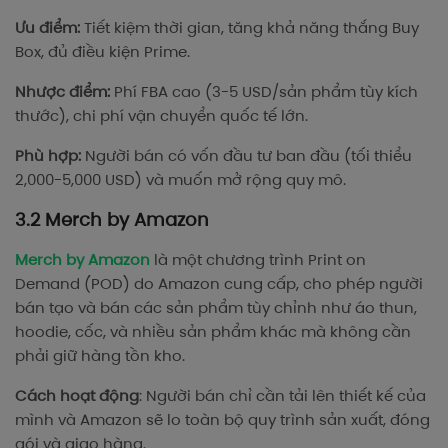
Ưu điểm:
Tiết kiệm thời gian, tăng khả năng thắng Buy
Box, đủ điều kiện Prime.
Nhược điểm:
Phí FBA cao (3-5 USD/sản phẩm tùy kích
thước), chi phí vận chuyển quốc tế lớn.
Phù hợp:
Người bán có vốn đầu tư ban đầu (tối thiểu
2,000-5,000 USD) và muốn mở rộng quy mô.
3.2 Merch by Amazon
Merch by Amazon
là một chương trình Print on
Demand (POD) do Amazon cung cấp, cho phép người
bán tạo và bán các sản phẩm tùy chỉnh như áo thun,
hoodie, cốc, và nhiều sản phẩm khác mà không cần
phải giữ hàng tồn kho.
Cách hoạt động
: Người bán chỉ cần tải lên thiết kế của
mình và Amazon sẽ lo toàn bộ quy trình sản xuất, đóng
gói và giao hàng.