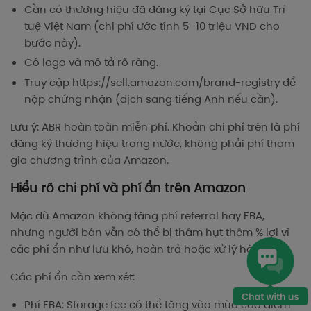
Cần có thương hiệu đã đăng ký tại Cục Sở hữu Trí
tuệ Việt Nam (chi phí ước tính 5–10 triệu VND cho
bước này).
Có logo và mô tả rõ ràng.
Truy cập https://sell.amazon.com/brand-registry để
nộp chứng nhận (dịch sang tiếng Anh nếu cần).
Lưu ý: ABR hoàn toàn miễn phí. Khoản chi phí trên là phí
đăng ký thương hiệu trong nước, không phải phí tham
gia chương trình của Amazon.
Hiểu rõ chi phí và phí ẩn trên Amazon
Mặc dù Amazon không tăng phí referral hay FBA,
nhưng người bán vẫn có thể bị thâm hụt thêm % lợi vì
các phí ẩn như lưu khó, hoàn trả hoặc xử lý hàng.
Các phí ẩn cần xem xét:
Phí FBA: Storage fee có thể tăng vào mùa cao điểm