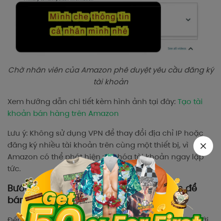
Chờ nhân viên của Amazon phê duyệt yêu cầu đăng ký
tài khoản
Xem hướng dẫn chi tiết kèm hình ảnh tại đây:
Tạo tài
khoản bán hàng trên Amazon
Lưu ý: Không sử dụng VPN để thay đổi địa chỉ IP hoặc
đăng ký nhiều tài khoản trên cùng một thiết bị, vì
Amazon có thể phát hiện và khóa tài khoản ngay lập
tức.
Bước 2: Nghiên cứu và chọn sản phẩm để
bán
Đến được bước nghiên cứu sản phẩm, đồng nghĩa với