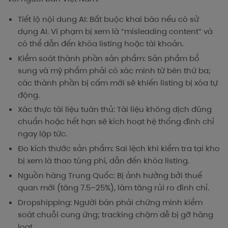
Tiết lộ nội dung AI: Bắt buộc khai báo nếu có sử
dụng AI. Vi phạm bị xem là “misleading content” và
có thể dẫn đến khóa listing hoặc tài khoản.
Kiểm soát thành phần sản phẩm: Sản phẩm bổ
sung và mỹ phẩm phải có xác minh từ bên thứ ba;
các thành phần bị cấm mới sẽ khiến listing bị xóa tự
động.
Xác thực tài liệu tuân thủ: Tài liệu không dịch đúng
chuẩn hoặc hết hạn sẽ kích hoạt hệ thống đình chỉ
ngay lập tức.
Đo kích thước sản phẩm: Sai lệch khi kiểm tra tại kho
bị xem là thao túng phí, dẫn đến khóa listing.
Nguồn hàng Trung Quốc: Bị ảnh hưởng bởi thuế
quan mới (tăng 7.5–25%), làm tăng rủi ro đình chỉ.
Dropshipping: Người bán phải chứng minh kiểm
soát chuỗi cung ứng; tracking chậm dễ bị gỡ hàng
loạt.