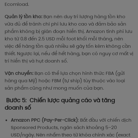
Ecomload.
Quản lý tồn kho:
Bạn nên duy trì lượng hàng tồn kho
vừa đủ để tránh chi phí lưu kho cao và đảm bảo sản
phẩm không bị gián đoạn hiển thị. Amazon tính phí lưu
kho từ 0.8 đến 2.5 USD mỗi foot khối mỗi tháng, nên
việc để hàng tồn quá nhiều sẽ gây tốn kém không cần
thiết. Ngược lại, nếu để hết hàng, bạn có nguy cơ mất vị
trí hiển thị và hụt doanh số.
Vận chuyển:
Bạn có thể lựa chọn hình thức FBA (gửi
hàng qua Mỹ) hoặc FBM (tự ship) tùy thuộc vào loại
sản phẩm cũng như mong muốn của bạn.
Bước 5: Chiến lược quảng cáo và tăng
doanh số
Amazon PPC (Pay-Per-Click)
: Bắt đầu với chiến dịch
Sponsored Products, ngân sách khoảng 5–20
USD/ngày. Nên nhắm theo từ khóa chính xác (exact