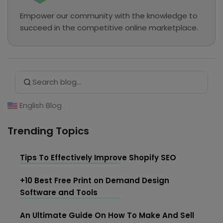
Empower our community with the knowledge to
succeed in the competitive online marketplace.
Search Button
Search
for:
English Blog
Trending Topics
Tips To Effectively Improve Shopify SEO
+10 Best Free Print on Demand Design
Software and Tools
An Ultimate Guide On How To Make And Sell