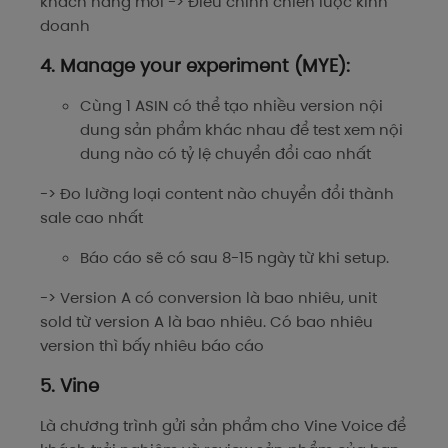
khách hàng mới -> Điều chỉnh chiến lược kinh
doanh
4. Manage your experiment (MYE):
Cùng 1 ASIN có thể tạo nhiều version nội
dung sản phẩm khác nhau để test xem nội
dung nào có tỷ lệ chuyển đổi cao nhất
-> Đo lường loại content nào chuyển đổi thành
sale cao nhất
Báo cáo sẽ có sau 8-15 ngày từ khi setup.
-> Version A có conversion là bao nhiêu, unit
sold từ version A là bao nhiêu. Có bao nhiêu
version thì bấy nhiêu báo cáo
5. Vine
Là chương trình gửi sản phẩm cho Vine Voice để