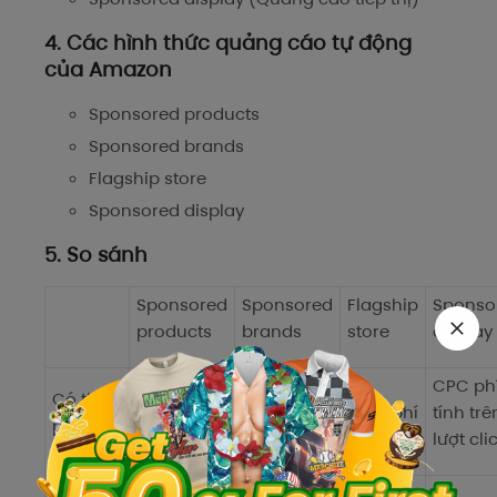
4. Các hình thức quảng cáo tự động
của Amazon
Sponsored products
Sponsored brands
Flagship store
Sponsored display
5. So sánh
Sponsored
Sponsored
Flagship
Sponso
products
brands
store
display
CPC phí
CPC phí
CPC ph
Có thu
tính trên
tính trên
Miễn phí
tính trê
phí
lượt click
lượt click
lượt cli
Nhà