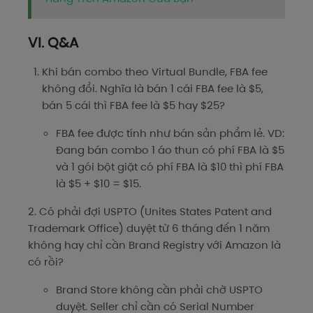
VI. Q&A
Khi bán combo theo Virtual Bundle, FBA fee
không đổi. Nghĩa là bán 1 cái FBA fee là $5,
bán 5 cái thì FBA fee là $5 hay $25?
FBA fee được tính như bán sản phẩm lẻ. VD:
Đang bán combo 1 áo thun có phí FBA là $5
và 1 gói bột giặt có phí FBA là $10 thì phí FBA
là $5 + $10 = $15.
2. Có phải đợi USPTO (Unites States Patent and
Trademark Office) duyệt từ 6 tháng đến 1 năm
không hay chỉ cần Brand Registry với Amazon là
có rồi?
Brand Store không cần phải chờ USPTO
duyệt. Seller chỉ cần có Serial Number