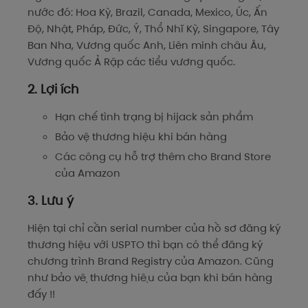
nước đó: Hoa Kỳ, Brazil, Canada, Mexico, Úc, Ấn
Độ, Nhật, Pháp, Đức, Ý, Thổ Nhĩ Kỳ, Singapore, Tây
Ban Nha, Vương quốc Anh, Liên minh châu Âu,
Vương quốc Ả Rập các tiểu vương quốc.
2. Lợi ích
Hạn chế tình trạng bị hijack sản phẩm
Bảo vệ thương hiệu khi bán hàng
Các công cụ hỗ trợ thêm cho Brand Store
của Amazon
3. Lưu ý
Hiện tại chỉ cần serial number của hồ sơ đăng ký
thương hiệu với USPTO thì bạn có thể đăng ký
chương trình Brand Registry của Amazon. Cũng
như bảo vệ thương hiệu của bạn khi bán hàng
đấy !!