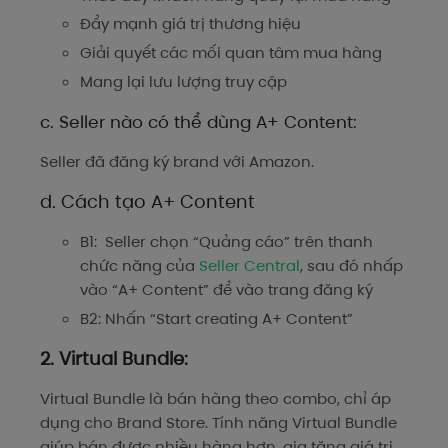
Đẩy mạnh giá trị thương hiệu
Giải quyết các mối quan tâm mua hàng
Mang lại lưu lượng truy cập
c. Seller nào có thể dùng A+ Content:
Seller đã đăng ký brand với Amazon.
d. Cách tạo A+ Content
B1: Seller chọn “Quảng cáo” trên thanh
chức năng của
Seller Central
, sau đó nhấp
vào “A+ Content” để vào trang đăng ký
B2: Nhấn “Start creating A+ Content”
2. Virtual Bundle:
Virtual Bundle là bán hàng theo combo, chỉ áp
dụng cho Brand Store. Tính năng Virtual Bundle
giúp bán được nhiều hàng hơn, gia tăng giá trị