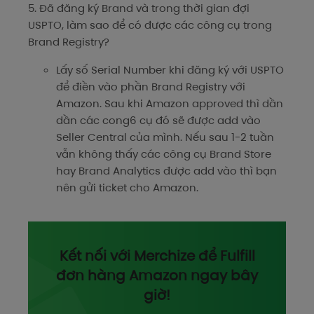
5. Đã đăng ký Brand và trong thời gian đợi
USPTO, làm sao để có được các công cụ trong
Brand Registry?
Lấy số Serial Number khi đăng ký với USPTO
để điền vào phần Brand Registry với
Amazon. Sau khi Amazon approved thì dần
dần các cong6 cụ đó sẽ được add vào
Seller Central của mình. Nếu sau 1-2 tuần
vẫn không thấy các công cụ Brand Store
hay Brand Analytics được add vào thì bạn
nên gửi ticket cho Amazon.
Kết nối với Merchize để Fulfill
đơn hàng Amazon ngay bây
giờ!​​