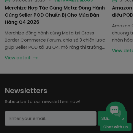
6 AUGUST, 2026
VIETNAMESE BLOGS
31 JUL
Merchize Hợp Tác Cùng Meta: Đồng Hành
Amazon C
Cùng Seller POD Chuẩn Bị Cho Mùa Bán
điều POD
Hàng Q4 2026
Amazon C
Merchize đồng hành cùng Meta tại Cross
chương tr
Border Commerce Forum, chia sẻ 3 chiến lược
nhân hóa
giúp Seller POD tối ưu Q4, mở rộng thị trường
Seller cần
View deta
và tăng trưởng bền vững.
View detail
Newsletters
Subscribe to our newsletters now!