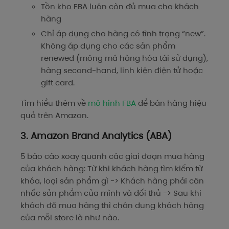
Tồn kho FBA luôn còn đủ mua cho khách
hàng
Chỉ áp dụng cho hàng có tình trạng “new”.
Không áp dụng cho các sản phẩm
renewed (mông má hàng hóa tái sử dụng),
hàng second-hand, linh kiện điện tử hoặc
gift card.
Tìm hiểu thêm về
mô hình FBA
để bán hàng hiệu
quả trên Amazon.
3. Amazon Brand Analytics (ABA)
5 báo cáo xoay quanh các giai đoạn mua hàng
của khách hàng: Từ khi khách hàng tìm kiếm từ
khóa, loại sản phẩm gì -> Khách hàng phải cân
nhắc sản phẩm của mình và đối thủ -> Sau khi
khách đã mua hàng thì chân dung khách hàng
của mỗi store là như nào.