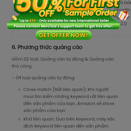
Nhà bán
Nhà bá
Nhà bán
bán
Limited
chuyên
chuyên
chuyên
chuyên
account
nghiệp +
nghiệp
nghiệp
nghiệp
BR 2.0
BR 2.0
+ BR 2.0
6. Phương thức quảng cáo
Gồm 02 loại: Quảng cáo tự động & Quảng cáo
thủ công
– 04 loại quảng cáo tự động:
Close match (Rất liên quan): Khi người
mua tìm kiếm những keyword rất liên quan
đến sản phẩm của bạn, Amazon sẽ show
sản phẩm của bạn
Khá liên quan: Dựa trên keyword, máy xác
định keyword liên quan đến sản phẩm