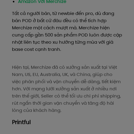
Amazon Với Merchize
Tất cả người bán, từ newbie đến pro, dù đang
bán POD ở bất cứ đâu đều có thể tích hợp
Merchize một cách mượt mà. Merchize hiện
cung cấp gần 500 sản phẩm POD luôn được cập
nhật liên tục theo xu hướng từng mùa với giá
base cost cạnh tranh.
Hiện tại, Merchize đã có xưởng sản xuất tại Việt
Nam, US, EU, Australia, UK, và China, giúp cho
việc phân phối và vận chuyển dễ dàng, tiết kiệm
hơn. Với mạng lưới xưởng sản xuất ở nhiều nơi
trên thế giới, Seller có thể tối ưu chi phí shipping,
rút ngắn thời gian vận chuyển và tăng độ hài
lòng của khách hàng.
Printful