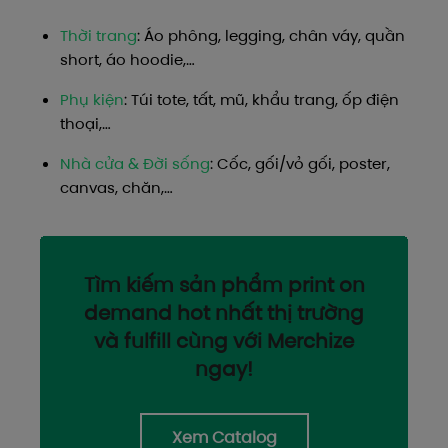
Thời trang
: Áo phông, legging, chân váy, quần
short, áo hoodie,…
Phụ kiện
: Túi tote, tất, mũ, khẩu trang, ốp điện
thoại,…
Nhà cửa & Đời sống
: Cốc, gối/vỏ gối, poster,
canvas, chăn,…
Tìm kiếm sản phẩm print on
demand hot nhất thị trường
và fulfill cùng với Merchize
ngay!
Xem Catalog