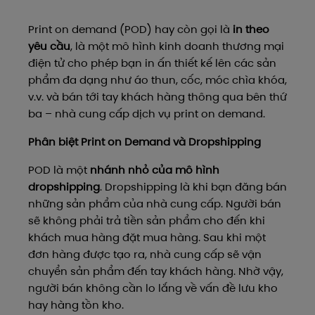
Print on demand (POD) hay còn gọi là
in theo
yêu cầu
, là một mô hình kinh doanh thương mại
điện tử cho phép bạn in ấn thiết kế lên các sản
phẩm đa dạng như áo thun, cốc, móc chìa khóa,
v.v. và bán tới tay khách hàng thông qua bên thứ
ba – nhà cung cấp dịch vụ print on demand.
Phân biệt Print on Demand và Dropshipping
POD là một
nhánh nhỏ của mô hình
dropshipping
. Dropshipping là khi bạn đăng bán
những sản phẩm của nhà cung cấp. Người bán
sẽ không phải trả tiền sản phẩm cho đến khi
khách mua hàng đặt mua hàng. Sau khi một
đơn hàng được tạo ra, nhà cung cấp sẽ vận
chuyển sản phẩm đến tay khách hàng. Nhờ vậy,
người bán không cần lo lắng về vấn đề lưu kho
hay hàng tồn kho.