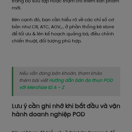
trang bộ sưu tập hoặc thậm chí thêm sản phẩm
mới.
Bên cạnh đó, bạn cần hiểu rõ về các chỉ số cơ
bản như CR, ATC, AOV,… ở phần thống kê store
để tối ưu & lên kế hoạch quảng bá, điều chỉnh
chiến thuật, đối tượng phù hợp.
Nếu vẫn đang băn khoăn, tham khảo
thêm bài viết
Hướng dẫn bán áo thun POD
với Merchize từ A – Z
Lưu ý cần ghi nhớ khi bắt đầu và vận
hành doanh nghiệp POD