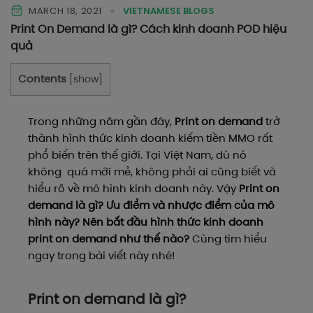
MARCH 18, 2021
VIETNAMESE BLOGS
Print On Demand là gì? Cách kinh doanh POD hiệu
quả
Contents
[
show
]
Trong những năm gần đây,
Print on demand
trở
thành hình thức kinh doanh kiếm tiền MMO rất
phổ biến trên thế giới. Tại Việt Nam, dù nó
không quá mới mẻ, không phải ai cũng biết và
hiểu rõ về mô hình kinh doanh này. Vậy
Print on
demand là gì? Ưu điểm và nhược điểm của mô
hình này?
Nên bắt đầu hình thức kinh doanh
print on demand như thế nào?
Cùng tìm hiểu
ngay trong bài viết này nhé!
Print on demand là gì?